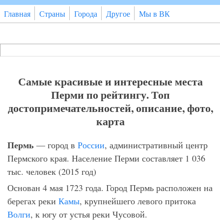
Перейти к основному содержанию
Главная
Страны
Города
Другое
Мы в ВК
Поиск
Форма поиска
Самые красивые и интересные места
Перми по рейтингу. Топ
достопримечательностей, описание, фото,
карта
Пермь
— город в
России
, административный центр
Пермского края. Население Перми составляет 1 036
тыс. человек (2015 год)
Основан 4 мая 1723 года. Город Пермь расположен на
берегах реки
Камы
, крупнейшего левого притока
Волги
, к югу от устья реки Чусовой.