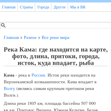
Перейти к основному содержанию
Главная
Страны
Города
Другое
Мы в ВК
Поиск
Форма поиска
Главная
>
Разное
>
Все реки мира
Река Кама: где находится на карте,
фото, длина, притоки, города,
исток, куда впадает, рыба
Кама
- река в
России
. Исток реки находится на
Верхнекамской возвышенности. Кама впадает в
Волгу
(являясь самым крупным притоком реки
Волги.).
Длина реки 1805 км, площадь бассейна 507 000
кв.км. Притоки: Вишера, Южная Кельтма, Белая,