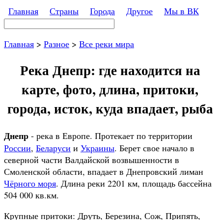
Перейти к основному содержанию
Главная
Страны
Города
Другое
Мы в ВК
Поиск
Форма поиска
Главная
>
Разное
>
Все реки мира
Река Днепр: где находится на
карте, фото, длина, притоки,
города, исток, куда впадает, рыба
Днепр
- река в Европе. Протекает по территории
России
,
Беларуси
и
Украины
. Берет свое начало в
северной части Валдайской возвышенности в
Смоленской области, впадает в Днепровский лиман
Чёрного моря
. Длина реки 2201 км, площадь бассейна
504 000 кв.км.
Крупные притоки: Друть, Березина, Сож, Припять,