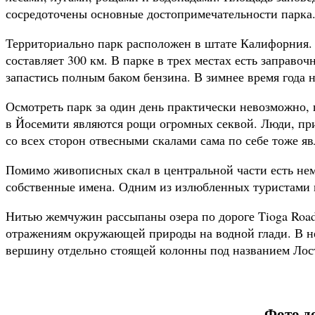
сосредоточены основные достопримечательности парка
Территориально парк расположен в штате Калифорния. Л
составляет 300 км. В парке в трех местах есть заправо
запастись полным баком бензина. В зимнее время года
Осмотреть парк за один день практически невозможно,
в Йосемити являются рощи огромных секвой. Люди, при
со всех сторон отвесными скалами сама по себе тоже я
Помимо живописных скал в центральной части есть нем
собственные имена. Одним из излюбленных туристами ме
Нитью жемчужин рассыпаны озера по дороге Tioga Road.
отражениям окружающей природы на водной глади. В н
вершину отдельно стоящей колонны под названием Лост
Фото д