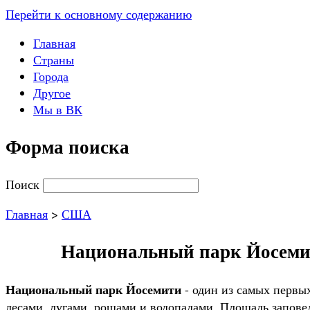
Перейти к основному содержанию
Главная
Страны
Города
Другое
Мы в ВК
Форма поиска
Поиск
Главная
>
США
Национальный парк Йосемити
Национальный парк Йосемити
- один из самых первы
лесами, лугами, рощами и водопадами. Площадь запове