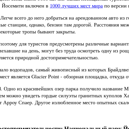
. Йосемити включен в
1000 лучших мест мира
по версии 
егче всего до него добраться на арендованном авто из г
чные станции, однако, бензин там дорогой. Расстояния м
 некоторые тропы бывают закрыты.
 поэтому для туристов предусмотрены различные вариан
ехавшие на день, могут без труда осмотреть одну из ро
вляется природной достопримечательностью.
ало водопадов, самый живописный из которых Брайдлвейл
ст является Glacier Point - обзорная площадка, откуда 
 Одно из красивейших озер парка получило название Mirr
ем можно увидеть гордые силуэты гранитных куполов Х
 Арроу Спаер. Другое излюбленное место опытных скалол
остопримечательности: Национальный парк Й