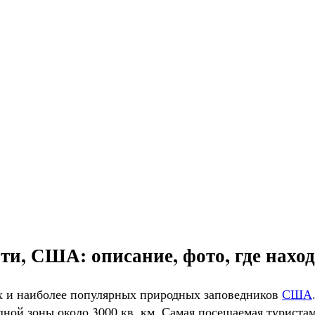
, США: описание, фото, где находи
х и наиболее популярных природных заповедников
США
дной зоны около 3000 кв. км. Самая посещаемая туриста