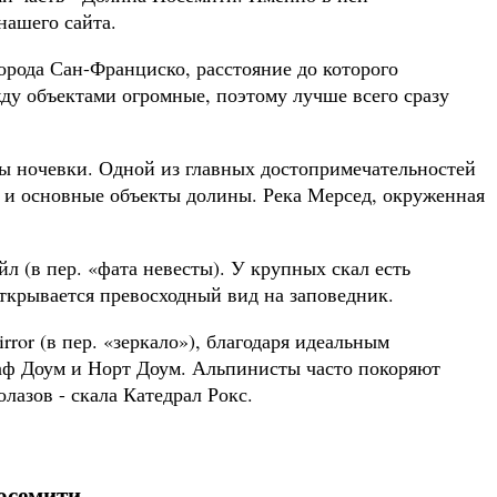
нашего сайта.
орода Сан-Франциско, расстояние до которого
ежду объектами огромные, поэтому лучше всего сразу
ты ночевки. Одной из главных достопримечательностей
щ и основные объекты долины. Река Мерсед, окруженная
 (в пер. «фата невесты). У крупных скал есть
открывается превосходный вид на заповедник.
or (в пер. «зеркало»), благодаря идеальным
аф Доум и Норт Доум. Альпинисты часто покоряют
азов - скала Катедрал Рокс.
осемити