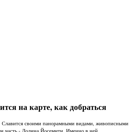
тся на карте, как добраться
. Славится своими панорамными видами, живописными
ми часть - Долина Йосемити. Именно в ней