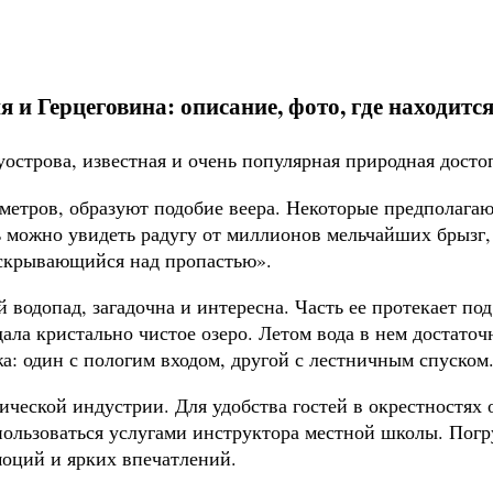
 и Герцеговина: описание, фото, где находится
острова, известная и очень популярная природная дост
етров, образуют подобие веера. Некоторые предполагают,
 можно увидеть радугу от миллионов мельчайших брызг, 
аскрывающийся над пропастью».
 водопад, загадочна и интересна. Часть ее протекает под
ла кристально чистое озеро. Летом вода в нем достаточ
жа: один с пологим входом, другой с лестничным спуском
ческой индустрии. Для удобства гостей в окрестностях 
пользоваться услугами инструктора местной школы. Погр
оций и ярких впечатлений.