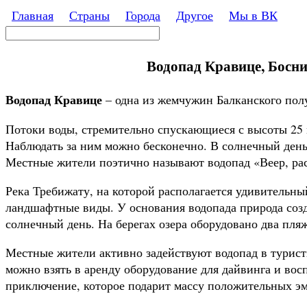
Перейти к основному содержанию
Главная
Страны
Города
Другое
Мы в ВК
Поиск
Форма поиска
Водопад Кравице, Босния
Водопад Кравице
– одна из жемчужин Балканского полу
Потоки воды, стремительно спускающиеся с высоты 25 м
Наблюдать за ним можно бесконечно. В солнечный день
Местные жители поэтично называют водопад «Веер, р
Река Требижату, на которой располагается удивительный
ландшафтные виды. У основания водопада природа созда
солнечный день. На берегах озера оборудовано два пля
Местные жители активно задействуют водопад в туристи
можно взять в аренду оборудование для дайвинга и вос
приключение, которое подарит массу положительных эм