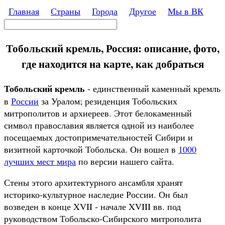
Перейти к основному содержанию
Главная
Страны
Города
Другое
Мы в ВК
Поиск
Форма поиска
Тобольский кремль, Россия: описание, фото,
где находится на карте, как добраться
Тобольский кремль
- единственный каменный кремль
в
России
за Уралом; резиденция Тобольских
митрополитов и архиереев. Этот белокаменный
символ православия является одной из наиболее
посещаемых достопримечательностей Сибири и
визитной карточкой Тобольска. Он вошел в
1000
лучших мест мира
по версии нашего сайта.
Стены этого архитектурного ансамбля хранят
историко-культурное наследие России. Он был
возведен в конце XVII - начале XVIII вв. под
руководством Тобольско-Сибирского митрополита