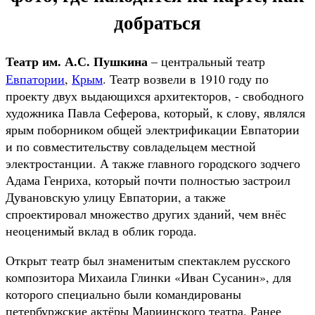
добраться
Театр им. А.С. Пушкина
– центральный театр
Евпатории
,
Крым
. Театр возвели в 1910 году по
проекту двух выдающихся архитекторов, - свободного
художника Павла Сеферова, который, к слову, являлся
ярым поборником общей электрификации Евпатории
и по совместительству совладельцем местной
электростанции. А также главного городского зодчего
Адама Генриха, который почти полностью застроил
Дувановскую улицу Евпатории, а также
спроектировал множество других зданий, чем внёс
неоценимый вклад в облик города.
Открыт театр был знаменитым спектаклем русского
композитора Михаила Глинки «Иван Сусанин», для
которого специально были командированы
петербуржские актёры Мариинского театра. Ранее