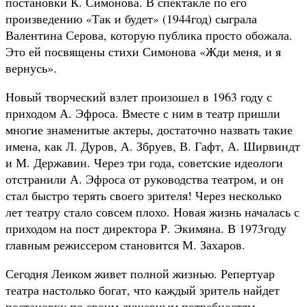
постановки К. Симонова. В спектакле по его
произведению «Так и будет» (1944год) сыграла
Валентина Серова, которую публика просто обожала.
Это ей посвящены стихи Симонова «Жди меня, и я
вернусь».
Новый творческий взлет произошел в 1963 году с
приходом А. Эфроса. Вместе с ним в театр пришли
многие знаменитые актеры, достаточно назвать такие
имена, как Л. Дуров, А. Збруев, В. Гафт, А. Ширвиндт
и М. Державин. Через три года, советские идеологи
отстранили А. Эфроса от руководства театром, и он
стал быстро терять своего зрителя! Через несколько
лет театру стало совсем плохо. Новая жизнь началась с
приходом на пост директора Р. Экимяна. В 1973году
главным режиссером становится М. Захаров.
Сегодня Ленком живет полной жизнью. Репертуар
театра настолько богат, что каждый зритель найдет
постановку по своим душевным потребностям.