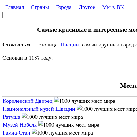
Перейти к основному содержанию
Главная
Страны
Города
Другое
Мы в ВК
Поиск
Форма поиска
Самые красивые и интересные мес
Стокгольм
— столица
Швеции
, самый крупный город с
Основан в 1187 году.
Места
Королевский Дворец
Национальный музей Швеции
Ратуша
Музей Нобеля
Гамла-Стан