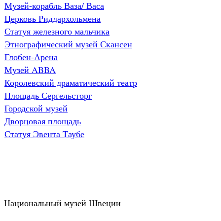
Музей-корабль Ваза/ Васа
Церковь Риддархольмена
Статуя железного мальчика
Этнографический музей Скансен
Глобен-Арена
Музей ABBA
Королевский драматический театр
Площадь Сергельсторг
Городской музей
Дворцовая площадь
Статуя Эвента Таубе
Национальный музей Швеции