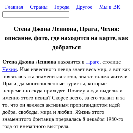
Перейти к основному содержанию
Главная
Страны
Города
Другое
Мы в ВК
Поиск
Форма поиска
Стена Джона Леннона, Прага, Чехия:
описание, фото, где находится на карте, как
добраться
Стена Джона Леннона
находится в
Праге
, столице
Чехии
. Имя известного певца знает весь мир, а вот как
появилась эта знаменитая стена, знают только жители
Праги, да многочисленные туристы, которые
непременно сюда приходят. Почему люди выделили
именно этого певца? Скорее всего, за его талант и за
то, что он являлся активным пропагандистом идей
добра, свободы, мира и любви. Жизнь этого
знаменитого британца прервалась 8 декабря 1980-го
года от внезапного выстрела.