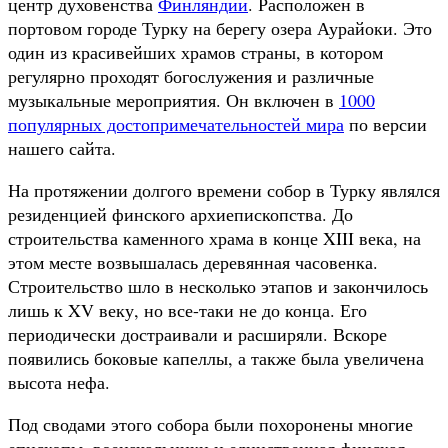
центр духовенства
Финляндии
. Расположен в
портовом городе Турку на берегу озера Аурайоки. Это
один из красивейших храмов страны, в котором
регулярно проходят богослужения и различные
музыкальные мероприятия. Он включен в
1000
популярных достопримечательностей мира
по версии
нашего сайта.
На протяжении долгого времени собор в Турку являлся
резиденцией финского архиепископства. До
строительства каменного храма в конце XIII века, на
этом месте возвышалась деревянная часовенка.
Строительство шло в несколько этапов и закончилось
лишь к XV веку, но все-таки не до конца. Его
периодически достраивали и расширяли. Вскоре
появились боковые капеллы, а также была увеличена
высота нефа.
Под сводами этого собора были похоронены многие
епископы, военачальники и единственная финская