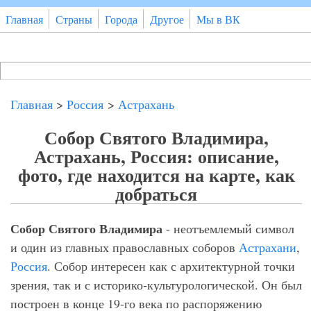
Перейти к основному содержанию
Главная
Страны
Города
Другое
Мы в ВК
Поиск
Форма поиска
Главная
>
Россия
>
Астрахань
Собор Святого Владимира,
Астрахань, Россия: описание,
фото, где находится на карте, как
добраться
Собор Святого Владимира
- неотъемлемый символ
и один из главных православных соборов
Астрахани
,
Россия
. Собор интересен как с архитектурной точки
зрения, так и с историко-культурологической. Он был
построен в конце 19-го века по распоряжению