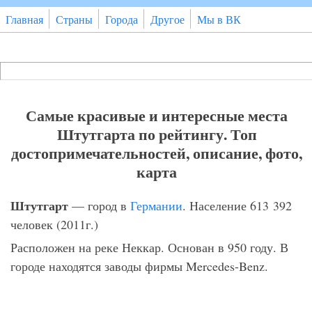
Перейти к основному содержанию
Главная
Страны
Города
Другое
Мы в ВК
Поиск
Форма поиска
Самые красивые и интересные места
Штутгарта по рейтингу. Топ
достопримечательностей, описание, фото,
карта
Штутгарт
— город в
Германии
. Население 613 392
человек (2011г.)
Расположен на реке Неккар. Основан в 950 году. В
городе находятся заводы фирмы Mercedes-Benz.