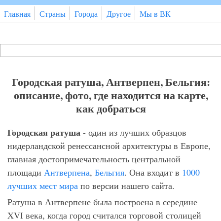
Перейти к основному содержанию
Главная
Страны
Города
Другое
Мы в ВК
Поиск
Форма поиска
Городская ратуша, Антверпен, Бельгия:
описание, фото, где находится на карте,
как добраться
Городская ратуша
- один из лучших образцов
нидерландской ренессансной архитектуры в Европе,
главная достопримечательность центральной
площади
Антверпена
,
Бельгия
. Она входит в
1000
лучших мест мира
по версии нашего сайта.
Ратуша в Антверпене была построена в середине
XVI века, когда город считался торговой столицей