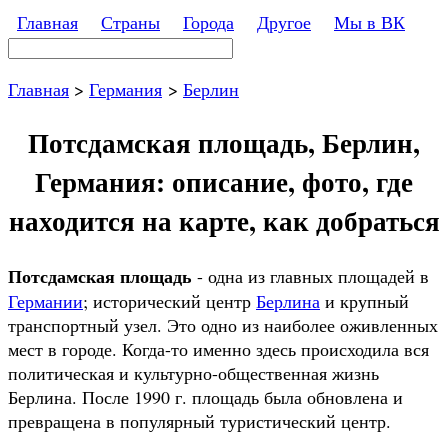
Перейти к основному содержанию
Главная
Страны
Города
Другое
Мы в ВК
Поиск
Форма поиска
Главная
>
Германия
>
Берлин
Потсдамская площадь, Берлин,
Германия: описание, фото, где
находится на карте, как добраться
Потсдамская площадь
- одна из главных площадей в
Германии
; исторический центр
Берлина
и крупный
транспортный узел. Это одно из наиболее оживленных
мест в городе. Когда-то именно здесь происходила вся
политическая и культурно-общественная жизнь
Берлина. После 1990 г. площадь была обновлена и
превращена в популярный туристический центр.