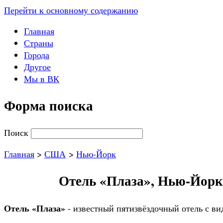
Перейти к основному содержанию
Главная
Страны
Города
Другое
Мы в ВК
Форма поиска
Поиск
Главная
>
США
>
Нью-Йорк
Отель «Плаза», Нью-Йорк,
Отель «Плаза»
- известный пятизвёздочный отель с в