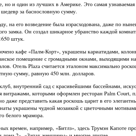
е, но и один из лучших в Америке. Это самая узнаваема
л шедевр за баснословную сумму.
у, на его возведение была израсходована, даже по нын
ого замка. Он создал шикарное убранство каждой комнаты
1650 штук.
ключено кафе «Палм-Корт», украшены кариатидами, коло
анское помещение с громадными окнами, выходящими на
лов. Отель Plaza считается эталоном максимально роско
ятную сумму, равную 450 млн. долларов.
 клуб, внутренний сад с красивейшими бассейнами, ис
 витражами, которыми оформлен ресторан Palm Court, пл
о даже представить какая роскошь царит в его элегантны
аты украшены чудной мозаикой с цветочными мотивами. 
го белого мрамора.
ных времен, например, «Битлз», здесь Трумэн Капоте пр
 дома 2», «Запах женщины» и многие другие.