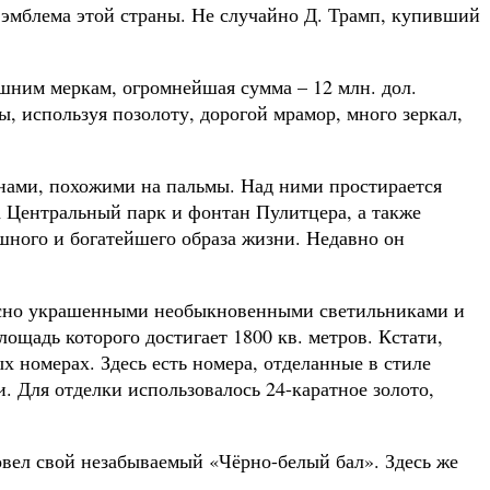
я эмблема этой страны. Не случайно Д. Трамп, купивший
ешним меркам, огромнейшая сумма – 12 млн. дол.
, используя позолоту, дорогой мрамор, много зеркал,
ннами, похожими на пальмы. Над ними простирается
 Центральный парк и фонтан Пулитцера, а также
шного и богатейшего образа жизни. Недавно он
кусно украшенными необыкновенными светильниками и
ощадь которого достигает 1800 кв. метров. Кстати,
х номерах. Здесь есть номера, отделанные в стиле
Для отделки использовалось 24-каратное золото,
овел свой незабываемый «Чёрно-белый бал». Здесь же