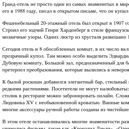
Гранд-отель не просто один из самых знаменитых в мир
его в 1988 году, писал в открытом письме, что он купи
Фешенебельный 20-этажный отель был открыт в 1907 год
Строил его зодчий Генри Харденберг в стиле французск
мозаичные узоры. Одних люстр из хрусталя развешано 
Сегодня отель и 8 обособленных комнат, в их число в
прозрачный купол. Там можно особо выделить Эдварди
Дубовую комнату, Большой зал, предназначенный для ба
претерпел преобразования, которые вылились в неверо
К былой роскоши добавился элегантный бар, стильный
редкими растениями. Посетители не могут налюбоваться
столик в ресторане можно забронировать онлайн. Сложн
Людовика XV с необыкновенной кроватью. Ванные комн
многие аксессуары ручной работы созданы из чистейше
В этом отеле останавливались многие знаменитости раз
снимались фильмы, такие как «Крокодил Данди», «Один