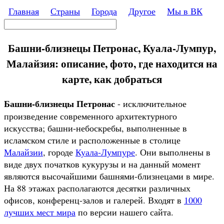
Перейти к основному содержанию
Главная
Страны
Города
Другое
Мы в ВК
Поиск
Форма поиска
Башни-близнецы Петронас, Куала-Лумпур,
Малайзия: описание, фото, где находится на
карте, как добраться
Башни-близнецы Петронас
- исключительное
произведение современного архитектурного
искусства; башни-небоскребы, выполненные в
исламском стиле и расположенные в столице
Малайзии
, городе
Куала-Лумпуре
. Они выполнены в
виде двух початков кукурузы и на данный момент
являются высочайшими башнями-близнецами в мире.
На 88 этажах располагаются десятки различных
офисов, конференц-залов и галерей. Входят в
1000
лучших мест мира
по версии нашего сайта.