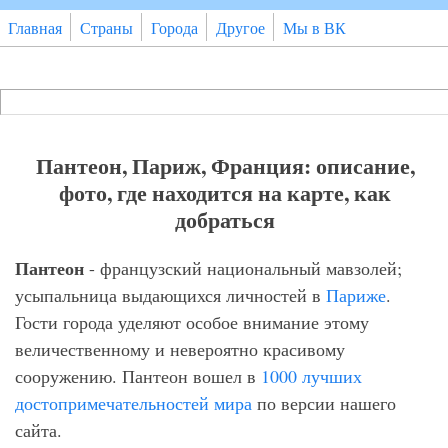
Перейти к основному содержанию
Главная
Страны
Города
Другое
Мы в ВК
Поиск
Форма поиска
Пантеон, Париж, Франция: описание,
фото, где находится на карте, как
добраться
Пантеон
- французский национальный мавзолей;
усыпальница выдающихся личностей в
Париже
.
Гости города уделяют особое внимание этому
величественному и невероятно красивому
сооружению. Пантеон вошел в
1000 лучших
достопримечательностей мира
по версии нашего
сайта.