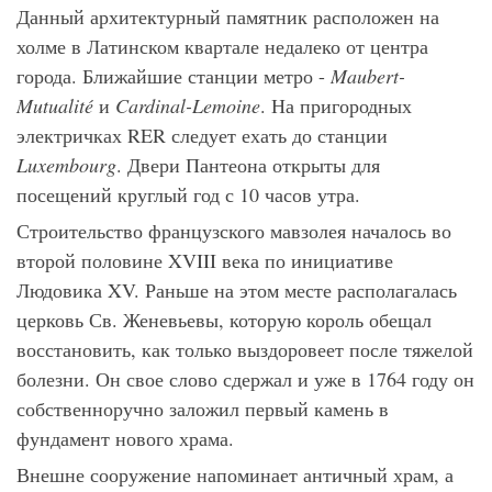
Данный архитектурный памятник расположен на
холме в Латинском квартале недалеко от центра
города. Ближайшие станции метро -
Maubert
-
Mutualit
é
и
Cardinal
-
Lemoine
. На пригородных
электричках RER следует ехать до станции
Luxembourg
. Двери Пантеона открыты для
посещений круглый год с 10 часов утра.
Строительство французского мавзолея началось во
второй половине XVIII века по инициативе
Людовика XV. Раньше на этом месте располагалась
церковь Св. Женевьевы, которую король обещал
восстановить, как только выздоровеет после тяжелой
болезни. Он свое слово сдержал и уже в 1764 году он
собственноручно заложил первый камень в
фундамент нового храма.
Внешне сооружение напоминает античный храм, а