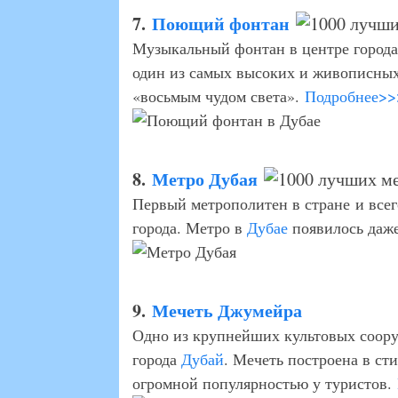
7.
Поющий фонтан
Музыкальный фонтан в центре город
один из самых высоких и живописных
«восьмым чудом света».
Подробнее>>
8.
Метро Дубая
Первый метрополитен в стране и всег
города. Метро в
Дубае
появилось даже
9.
Мечеть Джумейра
Одно из крупнейших культовых соору
города
Дубай
. Мечеть построена в ст
огромной популярностью у туристов.