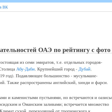
в ВК
ательностей ОАЭ по рейтингу с фото
остоящая из семи эмиратов, т.е. отдельных городов-
 Столица
Абу-Даби
. Крупнейший город -
Дубай
.
2019 год). Подавляющее большинство - мусульмане-
ий. Также распространены английский, хинди и фарси.
ными и каменистыми пустынями, но встречаются и оазисы
рсидским и Оманским заливами; встречается множество
 Климат сухой, переходящий от тропического к