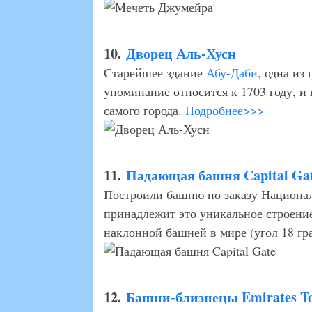
10.
Дворец Аль-Хусн
Старейшее здание
Абу-Даби
, одна из
упоминание относится к 1703 году, и
самого города.
Подробнее>>>
11.
Падающая башня Capital Ga
Построили башню по заказу Национ
принадлежит это уникальное строение
наклонной башней в мире (угол 18 гр
12.
Башни-близнецы Emirates T