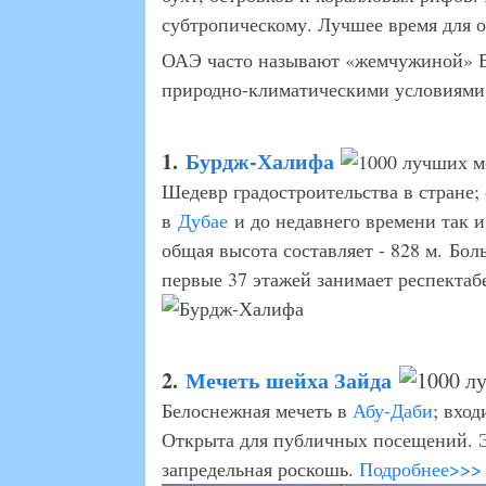
субтропическому. Лучшее время для о
ОАЭ часто называют «жемчужиной» Во
природно-климатическими условиями,
1.
Бурдж-Халифа
Шедевр градостроительства в стране;
в
Дубае
и до недавнего времени так и
общая высота составляет - 828 м. Бо
первые 37 этажей занимает респекта
2.
Мечеть шейха Зайда
Белоснежная мечеть в
Абу-Даби
; вхо
Открыта для публичных посещений. Э
запредельная роскошь.
Подробнее>>>