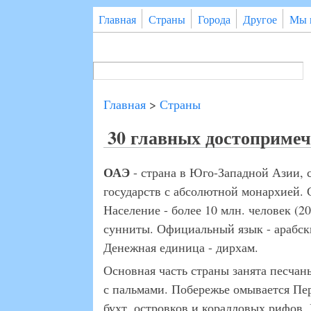
Перейти к основному содержанию
Главная
Страны
Города
Другое
Мы 
Поиск
Форма поиска
Главная
>
Страны
30 главных достопримеч
ОАЭ
- страна в Юго-Западной Азии, с
государств с абсолютной монархией.
Население - более 10 млн. человек (
сунниты. Официальный язык - арабск
Денежная единица - дирхам.
Основная часть страны занята песча
с пальмами. Побережье омывается Пе
бухт, островков и коралловых рифов.