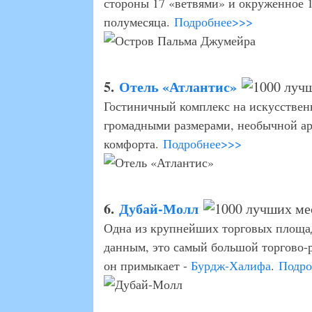
стороны 17 «ветвями» и окруженное 
полумесяца.
Подробнее>>>
5.
Отель «Атлантис»
Гостиничный комплекс на искусстве
громадными размерами, необычной а
комфорта.
Подробнее>>>
6.
Дубай-Молл
Одна из крупнейших торговых площад
данным, это самый большой торгово-р
он примыкает -
Бурдж-Халифа
.
Подро