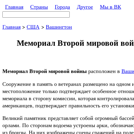
Перейти к основному содержанию
Главная
Страны
Города
Другое
Мы в ВК
Поиск
Форма поиска
Главная
>
США
>
Вашингтон
Мемориал Второй мировой войн
Мемориал Второй мировой войны
расположен в
Ваши
Сооружение в память о ветеранах размещено на одном 
местоположение только подтверждает особенное отноше
мемориала в сторону комиссии, которая контролировала
американцев, подтверждает правильность его установки
Великий памятник представляет собой огромный бассей
орлами. По сторонам водоема устроены арки, обознача
из бронзы. На них изображены сцены сражений на поле 