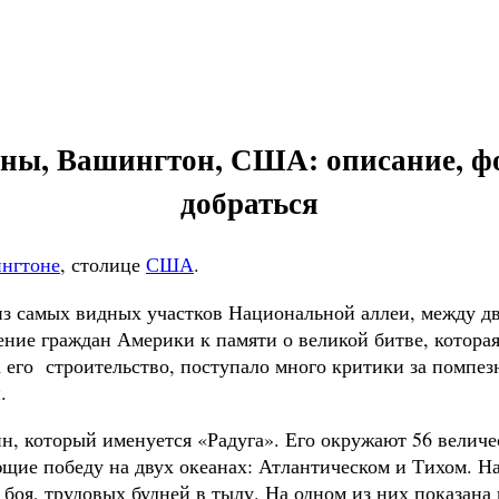
ы, Вашингтон, США: описание, фото
добраться
нгтоне
, столице
США
.
из самых видных участков Национальной аллеи, между д
ние граждан Америки к памяти о великой битве, котора
 его строительство, поступало много критики за помпез
.
н, который именуется «Радуга». Его окружают 56 велич
ющие победу на двух океанах: Атлантическом и Тихом. Н
боя, трудовых будней в тылу. На одном из них показана 