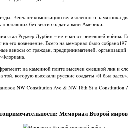
везды. Венчают композицию великолепного памятника дв
х пропавших без вести солдат армии Америки.
ния стал Роджер Дурбин – ветеран отгремевшей войны. Е
ег на его возведение. Всего на мемориал было собрано1
льные взносы от граждан, предпринимателей, организаци
т-Флориана.
рагмент: на каменной плите высечен смешной лик и слов
на той, которую высекали русские солдаты «Я был здесь»
новок NW Constitution Ave & NW 18th St и Constitution A
топримечательности: Мемориал Второй миро