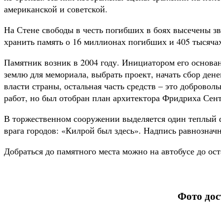
американской и советской.
На Стене свободы в честь погибших в боях высечены з
хранить память о 16 миллионах погибших и 405 тысяча
Памятник возник в 2004 году. Инициатором его основа
землю для мемориала, выбрать проект, начать сбор ден
власти страны, остальная часть средств – это доброво
работ, но был отобран план архитектора Фридриха Сен
В торжественном сооружении выделяется один теплый ф
врага городов: «Килрой был здесь». Надпись равнознач
Добраться до памятного места можно на автобусе до оста
Фото дос