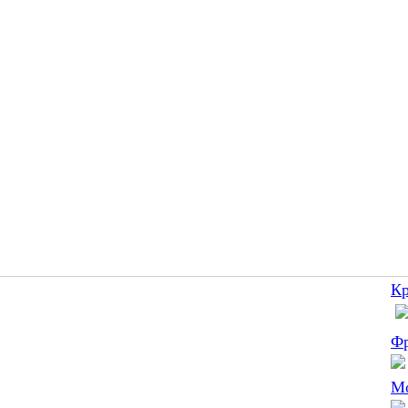
К
Ф
М