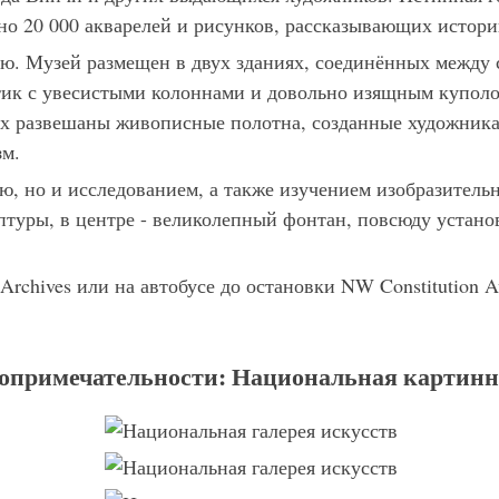
рно 20 000 акварелей и рисунков, рассказывающих истор
ю. Музей размещен в двух зданиях, соединённых между 
тик с увесистыми колоннами и довольно изящным куполо
ах развешаны живописные полотна, созданные художника
зм.
ю, но и исследованием, а также изучением изобразительн
птуры, в центре - великолепный фонтан, повсюду устано
rchives или на автобусе до остановки NW Constitution A
опримечательности: Национальная картинн