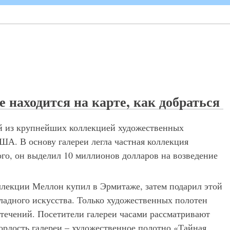
 находится на карте, как добраться
ой из крупнейших коллекцией художественных
ША. В основу галереи легла частная коллекция
ого, он выделил 10 миллионов долларов на возведение
оллекции Меллон купил в Эрмитаже, затем подарил этой
ладного искусства. Только художественных полотен
 течений. Посетители галереи часами рассматривают
рдость галереи – художественное полотно «Тайная