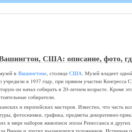
ашингтон, США: описание, фото, где
музей в
Вашингтоне
, столице
США
. Музей владеет одн
 учредили в 1937 году, при прямом участии Конгресса С
рую он начал собирать в 20-летнем возрасте. Кроме эт
стоятельные собиратели.
анских и европейских мастеров. Известно, что часть к
птуры, фотоснимки, графика, предметы декоративно-прик
их в мире наборов живописи эпохи Ренессанса и других
 да Винчи и других выдающихся художников. Истинная го