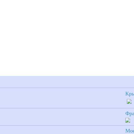
Кр
Фр
Мо