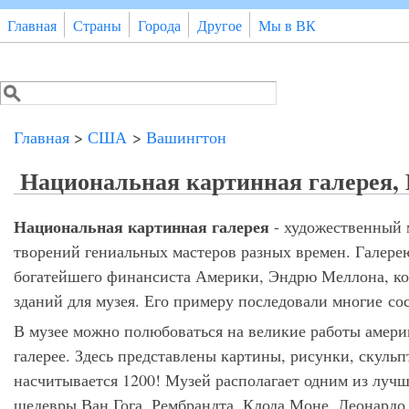
Перейти к основному содержанию
Главная
Страны
Города
Другое
Мы в ВК
Поиск
Форма поиска
Главная
>
США
>
Вашингтон
Национальная картинная галерея, В
Национальная картинная галерея
- художественный 
творений гениальных мастеров разных времен. Галерею
богатейшего финансиста Америки, Эндрю Меллона, кото
зданий для музея. Его примеру последовали многие со
В музее можно полюбоваться на великие работы америк
галерее. Здесь представлены картины, рисунки, скуль
насчитывается 1200! Музей располагает одним из лучш
шедевры Ван Гога, Рембрандта, Клода Моне, Леонардо