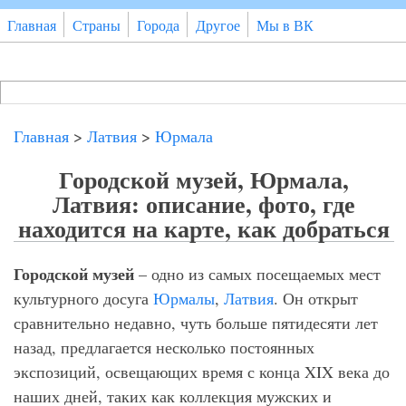
Перейти к основному содержанию
Главная
Страны
Города
Другое
Мы в ВК
Поиск
Форма поиска
Главная
>
Латвия
>
Юрмала
Городской музей, Юрмала,
Латвия: описание, фото, где
находится на карте, как добраться
Городской музей
– одно из самых посещаемых мест
культурного досуга
Юрмалы
,
Латвия
. Он открыт
сравнительно недавно, чуть больше пятидесяти лет
назад, предлагается несколько постоянных
экспозиций, освещающих время с конца XIX века до
наших дней, таких как коллекция мужских и