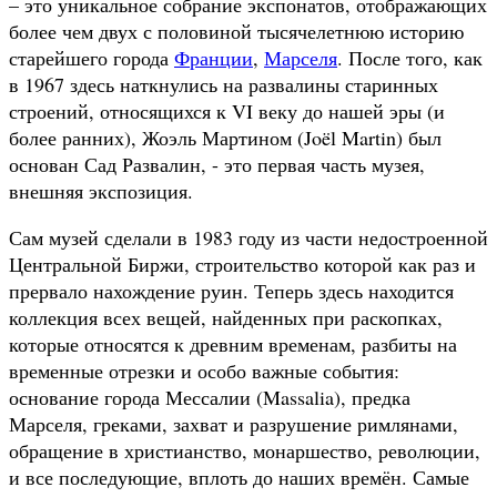
– это уникальное собрание экспонатов, отображающих
более чем двух с половиной тысячелетнюю историю
старейшего города
Франции
,
Марселя
. После того, как
в 1967 здесь наткнулись на развалины старинных
строений, относящихся к VI веку до нашей эры (и
более ранних), Жоэль Мартином (Joël Martin) был
основан Сад Развалин, - это первая часть музея,
внешняя экспозиция.
Сам музей сделали в 1983 году из части недостроенной
Центральной Биржи, строительство которой как раз и
прервало нахождение руин. Теперь здесь находится
коллекция всех вещей, найденных при раскопках,
которые относятся к древним временам, разбиты на
временные отрезки и особо важные события:
основание города Мессалии (Massalia), предка
Марселя, греками, захват и разрушение римлянами,
обращение в христианство, монаршество, революции,
и все последующие, вплоть до наших времён. Самые