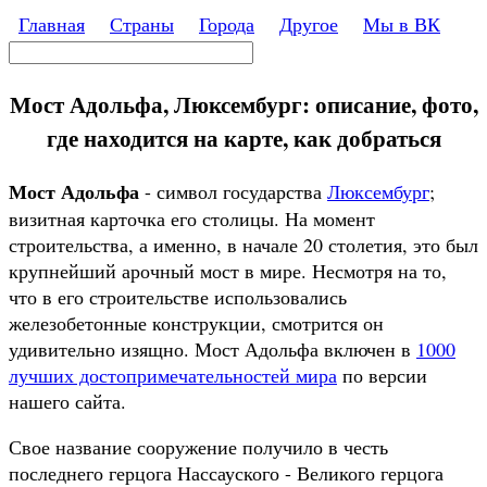
Перейти к основному содержанию
Главная
Страны
Города
Другое
Мы в ВК
Поиск
Форма поиска
Мост Адольфа, Люксембург: описание, фото,
где находится на карте, как добраться
Мост Адольфа
- символ государства
Люксембург
;
визитная карточка его столицы. На момент
строительства, а именно, в начале 20 столетия, это был
крупнейший арочный мост в мире. Несмотря на то,
что в его строительстве использовались
железобетонные конструкции, смотрится он
удивительно изящно. Мост Адольфа включен в
1000
лучших достопримечательностей мира
по версии
нашего сайта.
Свое название сооружение получило в честь
последнего герцога Нассауского - Великого герцога