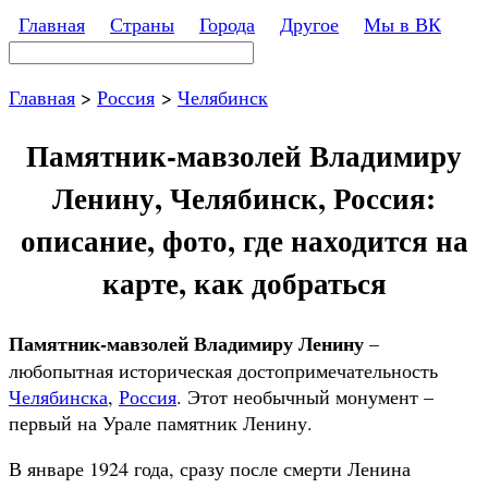
Перейти к основному содержанию
Главная
Страны
Города
Другое
Мы в ВК
Поиск
Форма поиска
Главная
>
Россия
>
Челябинск
Памятник-мавзолей Владимиру
Ленину, Челябинск, Россия:
описание, фото, где находится на
карте, как добраться
Памятник-мавзолей Владимиру Ленину
–
любопытная историческая достопримечательность
Челябинска
,
Россия
. Этот необычный монумент –
первый на Урале памятник Ленину.
В январе 1924 года, сразу после смерти Ленина