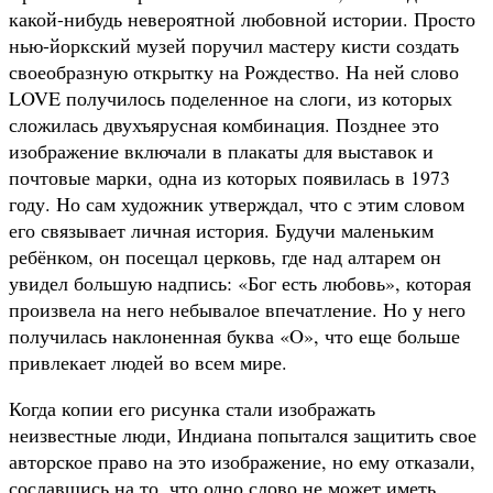
какой-нибудь невероятной любовной истории. Просто
нью-йоркский музей поручил мастеру кисти создать
своеобразную открытку на Рождество. На ней слово
LOVE получилось поделенное на слоги, из которых
сложилась двухъярусная комбинация. Позднее это
изображение включали в плакаты для выставок и
почтовые марки, одна из которых появилась в 1973
году. Но сам художник утверждал, что с этим словом
его связывает личная история. Будучи маленьким
ребёнком, он посещал церковь, где над алтарем он
увидел большую надпись: «Бог есть любовь», которая
произвела на него небывалое впечатление. Но у него
получилась наклоненная буква «O», что еще больше
привлекает людей во всем мире.
Когда копии его рисунка стали изображать
неизвестные люди, Индиана попытался защитить свое
авторское право на это изображение, но ему отказали,
сославшись на то, что одно слово не может иметь