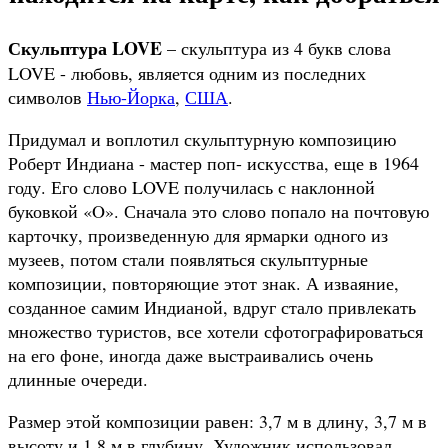
Скульптура LOVE
– скульптура из 4 букв слова
LOVE - любовь, является одним из последних
символов
Нью-Йорка
,
США
.
Придумал и воплотил скульптурную композицию
Роберт Индиана - мастер поп- искусства, еще в 1964
году. Его слово LOVE получилась с наклонной
буковкой «O». Сначала это слово попало на почтовую
карточку, произведенную для ярмарки одного из
музеев, потом стали появляться скульптурные
композиции, повторяющие этот знак. А изваяние,
созданное самим Индианой, вдруг стало привлекать
множество туристов, все хотели сфотографироваться
на его фоне, иногда даже выстраивались очень
длинные очереди.
Размер этой композиции равен: 3,7 м в длину, 3,7 м в
высоту и 1,8 м в глубину. Художник использовал