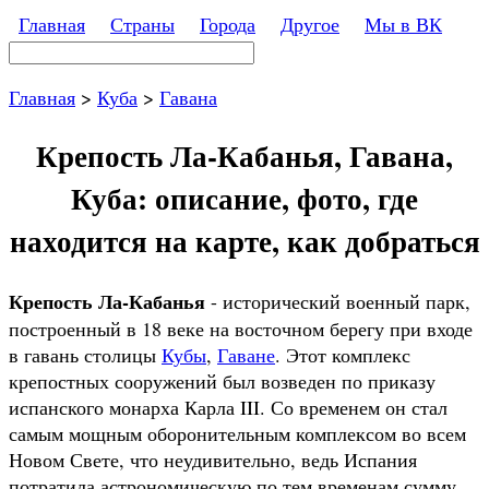
Перейти к основному содержанию
Главная
Страны
Города
Другое
Мы в ВК
Поиск
Форма поиска
Главная
>
Куба
>
Гавана
Крепость Ла-Кабанья, Гавана,
Куба: описание, фото, где
находится на карте, как добраться
Крепость Ла-Кабанья
- исторический военный парк,
построенный в 18 веке на восточном берегу при входе
в гавань столицы
Кубы
,
Гаване
. Этот комплекс
крепостных сооружений был возведен по приказу
испанского монарха Карла III. Со временем он стал
самым мощным оборонительным комплексом во всем
Новом Свете, что неудивительно, ведь Испания
потратила астрономическую по тем временам сумму