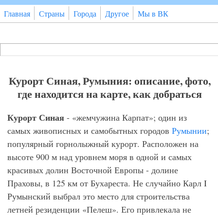
Перейти к основному содержанию
Главная
Страны
Города
Другое
Мы в ВК
Поиск
Форма поиска
Курорт Синая, Румыния: описание, фото,
где находится на карте, как добраться
Курорт Синая
- «жемчужина Карпат»; один из
самых живописных и самобытных городов
Румынии
;
популярный горнолыжный курорт. Расположен на
высоте 900 м над уровнем моря в одной и самых
красивых долин Восточной Европы - долине
Праховы, в 125 км от Бухареста. Не случайно Карл I
Румынский выбрал это место для строительства
летней резиденции «Пелеш». Его привлекала не