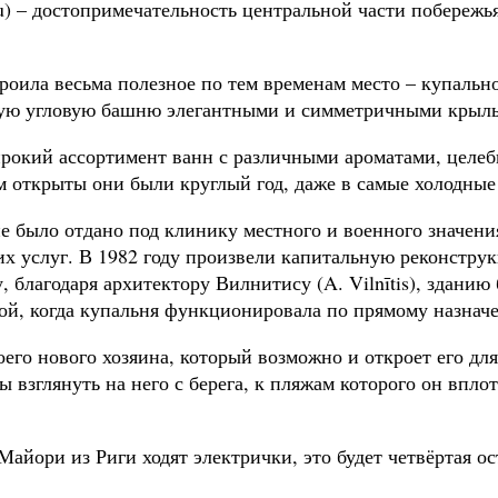
u) – достопримечательность центральной части побережья
роила весьма полезное по тем временам место – купально
ную угловую башню элегантными и симметричными крылья
ирокий ассортимент ванн с различными ароматами, целе
м открыты они были круглый год, даже в самые холодны
 было отдано под клинику местного и военного значения
х услуг. В 1982 году произвели капитальную реконструк
, благодаря архитектору Вилнитису (A. Vilnītis), здани
й, когда купальня функционировала по прямому назнач
оего нового хозяина, который возможно и откроет его дл
бы взглянуть на него с берега, к пляжам которого он вп
Майори из Риги ходят электрички, это будет четвёртая ос