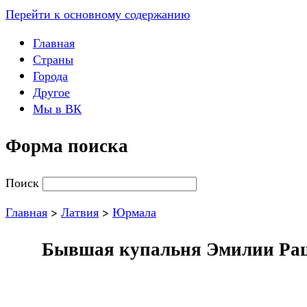
Перейти к основному содержанию
Главная
Страны
Города
Другое
Мы в ВК
Форма поиска
Поиск
Главная
>
Латвия
>
Юрмала
Бывшая купальня Эмилии Рацен