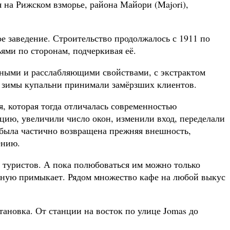
 на Рижском взморье, района Майори (Majori),
е заведение. Строительство продолжалось с 1911 по
ми по сторонам, подчеркивая её.
бными и расслабляющими свойствами, с экстрактом
е зимы купальни принимали замёрзших клиентов.
, которая тогда отличалась современностью
цию, увеличили число окон, изменили вход, переделали
ю была частично возвращена прежняя внешность,
ению.
я туристов. А пока полюбоваться им можно только
лотную примыкает. Рядом множество кафе на любой выкус
тановка. От станции на восток по улице Jomas до