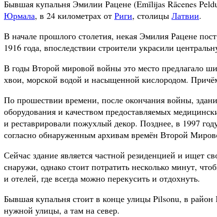
Бывшая купальня Эмилии Рацене (Emīlijas Rācenes Peld
Юрмала
, в 24 километрах от
Риги
, столицы
Латвии
.
В начале прошлого столетия, некая Эмилия Рацене пост
1916 года, впоследствии строители украсили централь
В годы Второй мировой войны это место предлагало ш
хвои, морской водой и насыщенной кислородом. Причё
По прошествии времени, после окончания войны, здание
оборудования и качеством предоставляемых медицински
и реставрировали пожухлый декор. Позднее, в 1997 году
согласно обнаруженным архивам времён Второй Мирово
Сейчас здание является частной резиденцией и ищет св
снаружи, однако стоит потратить несколько минут, что
и отелей, где всегда можно перекусить и отдохнуть.
Бывшая купальня стоит в конце улицы Pilsonu, в район 
нужной улицы, а там на север.