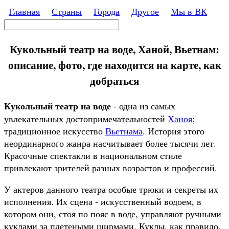
Перейти к основному содержанию
Главная
Страны
Города
Другое
Мы в ВК
Поиск
Форма поиска
Кукольный театр на воде, Ханой, Вьетнам:
описание, фото, где находится на карте, как
добраться
Кукольный театр на воде
- одна из самых
увлекательных достопримечательностей
Ханоя
;
традиционное искусство
Вьетнама
. История этого
неординарного жанра насчитывает более тысячи лет.
Красочные спектакли в национальном стиле
привлекают зрителей разных возрастов и профессий.
У актеров данного театра особые трюки и секреты их
исполнения. Их сцена - искусственный водоем, в
котором они, стоя по пояс в воде, управляют ручными
куклами за плетеными ширмами. Куклы, как правило,