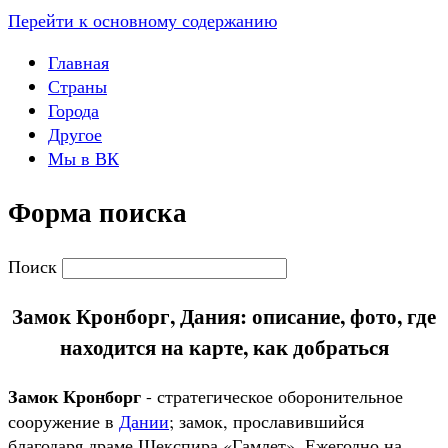
Перейти к основному содержанию
Главная
Страны
Города
Другое
Мы в ВК
Форма поиска
Поиск
Замок Кронборг, Дания: описание, фото, где
находится на карте, как добраться
Замок Кронборг
- стратегическое оборонительное
сооружение в
Дании
; замок, прославившийся
благодаря драме Шекспира «Гамлет». Ежегодно на