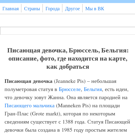
Перейти к основному содержанию
Главная
Страны
Города
Другое
Мы в ВК
Поиск
Форма поиска
Писающая девочка, Брюссель, Бельгия:
описание, фото, где находится на карте,
как добраться
Писающая девочка
(Jeanneke Pis) – небольшая
полуметровая статуя в
Брюсселе
,
Бельгия
, есть идеи,
что девочку зовут Жанна. Она является пародией на
Писающего мальчика
(Manneken Pis) на площади
Гран-Плас (Grote markt), которая по некоторым
сведениям существует с 1388 года. Статуя Писающей
девочки была создана в 1985 году простым жителем