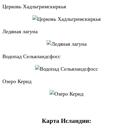
Церковь Хадльгримскиркья
Ледяная лагуна
Водопад Сельяландсфосс
Озеро Керид
Карта Исландии: