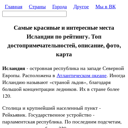
Перейти к основному содержанию
Главная
Страны
Города
Другое
Мы в ВК
Поиск
Форма поиска
Самые красивые и интересные места
Исландии по рейтингу. Топ
достопримечательностей, описание, фото,
карта
Исландия
- островная республика на западе Северной
Европы. Расположена в
Атлантическом океане
. Иногда
Исландию называют «страной льдов», благодаря
большой концентрации ледников. Их в стране более
120.
Столица и крупнейший населенный пункт -
Рейкьявик. Государственное устройство -
парламентская республика. По последним подсчетам,