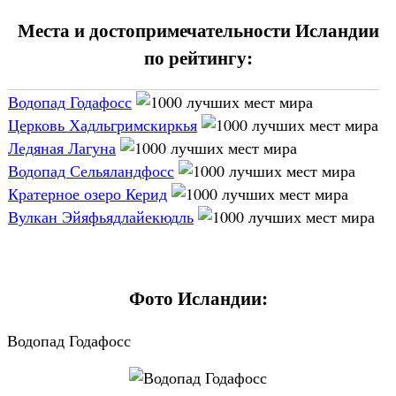
Места и достопримечательности Исландии
по рейтингу:
Водопад Годафосс
Церковь Хадльгримскиркья
Ледяная Лагуна
Водопад Сельяландфосс
Кратерное озеро Керид
Вулкан Эйяфьядлайекюдль
Фото Исландии:
Водопад Годафосс