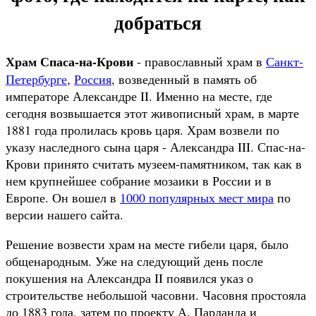
добраться
Храм Спаса-на-Крови
- православный храм в
Санкт-
Петербурге
,
Россия
, возведенный в память об
императоре Александре II. Именно на месте, где
сегодня возвышается этот живописный храм, в марте
1881 года пролилась кровь царя. Храм возвели по
указу наследного сына царя - Александра III. Спас-на-
Крови принято считать музеем-памятником, так как в
нем крупнейшее собрание мозаики в России и в
Европе. Он вошел в
1000 популярных мест мира
по
версии нашего сайта.
Решение возвести храм на месте гибели царя, было
общенародным. Уже на следующий день после
покушения на Александра II появился указ о
строительстве небольшой часовни. Часовня простояла
до 1883 года, затем по проекту А. Парланда и