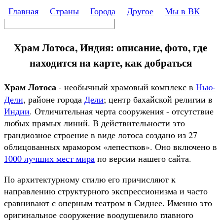
Перейти к основному содержанию
Главная
Страны
Города
Другое
Мы в ВК
Поиск
Форма поиска
Храм Лотоса, Индия: описание, фото, где
находится на карте, как добраться
Храм Лотоса
- необычный храмовый комплекс в
Нью-
Дели
, районе города
Дели
; центр бахайской религии в
Индии
. Отличительная черта сооружения - отсутствие
любых прямых линий. В действительности это
грандиозное строение в виде лотоса создано из 27
облицованных мрамором «лепестков». Оно включено в
1000 лучших мест мира
по версии нашего сайта.
По архитектурному стилю его причисляют к
направлению структурного экспрессионизма и часто
сравнивают с оперным театром в Сиднее. Именно это
оригинальное сооружение воодушевило главного