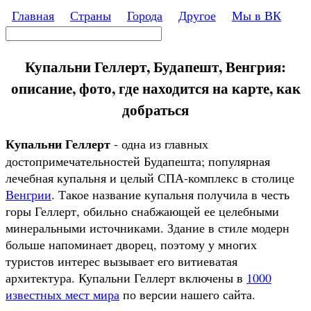
Перейти к основному содержанию
Главная
Страны
Города
Другое
Мы в ВК
Поиск
Форма поиска
Купальни Геллерт, Будапешт, Венгрия:
описание, фото, где находится на карте, как
добраться
Купальни Геллерт
- одна из главных
достопримечательностей Будапешта; популярная
лечебная купальня и целый СПА-комплекс в столице
Венгрии
. Такое название купальня получила в честь
горы Геллерт, обильно снабжающей ее целебными
минеральными источниками. Здание в стиле модерн
больше напоминает дворец, поэтому у многих
туристов интерес вызывает его витиеватая
архитектура. Купальни Геллерт включены в
1000
известных мест мира
по версии нашего сайта.