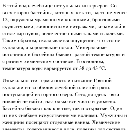
В этой водолечебнице нет унылых интерьеров. Со
всех сторон бассейны, которых, кстати, здесь не менее
12, окружены мраморными колоннами, бронзовыми
скульптурами, живописными витражами, керамикой в
стиле «ар нуво», величественными залами и аллеями.
Таким образом, складывается ощущение, что это не
купальня, а королевские покои. Минеральные
источники в бассейнах бывают разной температуры и
с разным химическим составом. В основном,
температура воды варьируется от 38 до 43 °C.
Изначально эти термы носили название Грязной
купальни из-за обилия лечебной илистой грязи,
поступающей из горного озера. Сегодня здесь грязи
никакой не найти, настолько все чисто и ухожено.
Бассейны бывают как крытые, так и открытые. Один
из них снабжен искусственными волнами. Мужчины и
женщины посещают отдельные ванны. Химические
элементы, содержащиеся в воде, полезны для суставов,