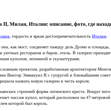
II, Милан, Италия: описание, фото, где находи
лана
, гордость и яркая достопримечательность
Италии
.
она, как мост, соединяет пьяццу дель Дуомо и площадь, 
 уютных ресторанов и баров, отель. В галерею приходят
ным куполом, лепниной и скульптурами.
о сложным проектом, разработанным архитектором Менго
алии Виктор Эммануил II с супругой и ближайшими сове
решила назвать новую галерею в честь короля.
ьянских строений форма латинского креста. Вокруг него
чает пассаж купол, который расположен на 47-метровой 
лем которой был король.