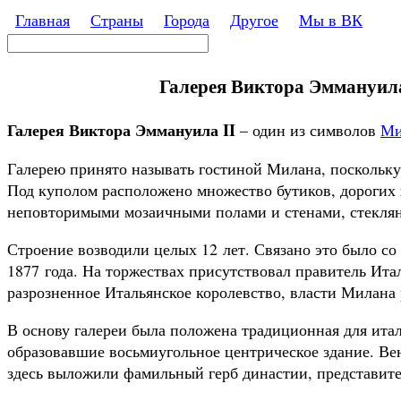
Перейти к основному содержанию
Главная
Страны
Города
Другое
Мы в ВК
Поиск
Форма поиска
Галерея Виктора Эммануила 
Галерея Виктора Эммануила II
– один из символов
Ми
Галерею принято называть гостиной Милана, поскольку 
Под куполом расположено множество бутиков, дорогих и
неповторимыми мозаичными полами и стенами, стеклян
Строение возводили целых 12 лет. Связано это было с
1877 года. На торжествах присутствовал правитель Ит
разрозненное Итальянское королевство, власти Милана 
В основу галереи была положена традиционная для итал
образовавшие восьмиугольное центрическое здание. Вен
здесь выложили фамильный герб династии, представите