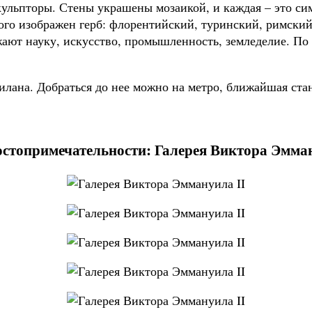
ульпторы. Стены украшены мозаикой, и каждая – это си
ждого изображен герб: флорентийский, туринский, римск
ают науку, искусство, промышленность, земледелие. По
лана. Добраться до нее можно на метро, ближайшая стан
остопримечательности: Галерея Виктора Эмман