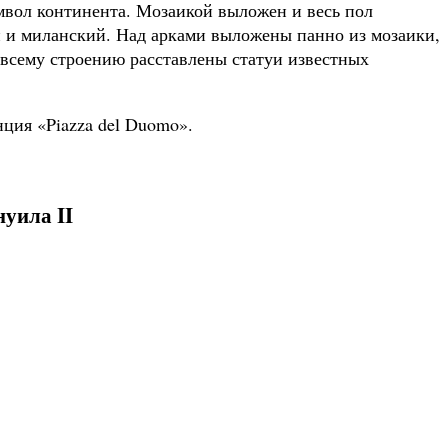
мвол континента. Мозаикой выложен и весь пол
ий и миланский. Над арками выложены панно из мозаики,
 всему строению расставлены статуи известных
ция «Piazza del Duomo».
уила II