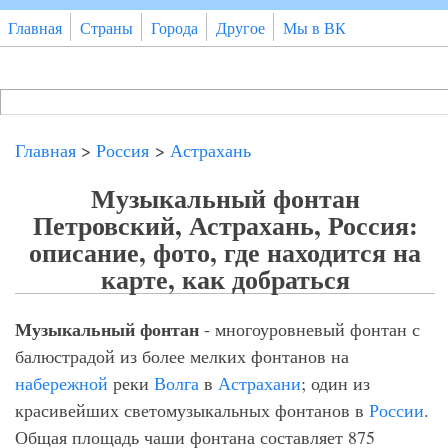
Перейти к основному содержанию
Главная
Страны
Города
Другое
Мы в ВК
Поиск
Форма поиска
Главная
>
Россия
>
Астрахань
Музыкальный фонтан
Петровский, Астрахань, Россия:
описание, фото, где находится на
карте, как добраться
Музыкальный фонтан
- многоуровневый фонтан с
балюстрадой из более мелких фонтанов на
набережной
реки
Волга
в
Астрахани
; один из
красивейших светомузыкальных фонтанов в
России
.
Общая площадь чаши фонтана составляет 875