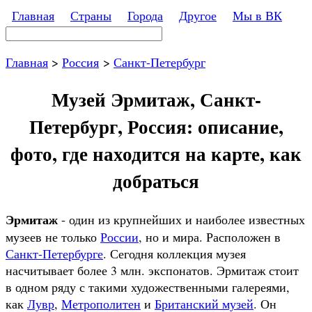
Перейти к основному содержанию
Главная
Страны
Города
Другое
Мы в ВК
Поиск
Форма поиска
Главная
>
Россия
>
Санкт-Петербург
Музей Эрмитаж, Санкт-
Петербург, Россия: описание,
фото, где находится на карте, как
добраться
Эрмитаж
- один из крупнейших и наиболее известных
музеев не только
России
, но и мира. Расположен в
Санкт-Петербурге
. Сегодня коллекция музея
насчитывает более 3 млн. экспонатов. Эрмитаж стоит
в одном ряду с такими художественными галереями,
как
Лувр
,
Метрополитен
и
Британский музей
. Он