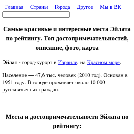
Перейти к основному содержанию
Главная
Страны
Города
Другое
Мы в ВК
Поиск
Форма поиска
Самые красивые и интересные места Эйлата
по рейтингу. Топ достопримечательностей,
описание, фото, карта
Эйлат
- город-курорт в
Израиле
, на
Красном море
.
Население — 47,6 тыс. человек (2010 год). Основан в
1951 году. В городе проживает около 10 000
русскоязычных граждан.
Места и достопримечательности Эйлата по
рейтингу: