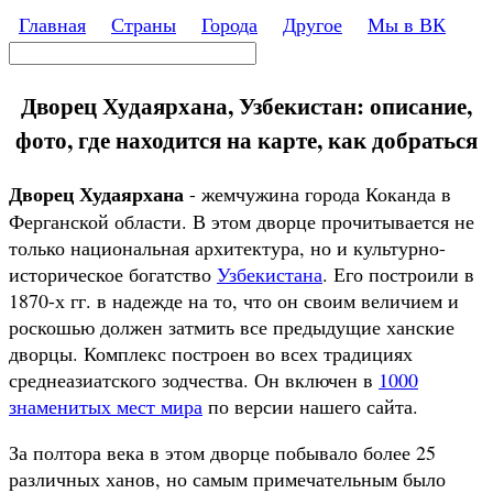
Перейти к основному содержанию
Главная
Страны
Города
Другое
Мы в ВК
Поиск
Форма поиска
Дворец Худаярхана, Узбекистан: описание,
фото, где находится на карте, как добраться
Дворец Худаярхана
- жемчужина города Коканда в
Ферганской области. В этом дворце прочитывается не
только национальная архитектура, но и культурно-
историческое богатство
Узбекистана
. Его построили в
1870-х гг. в надежде на то, что он своим величием и
роскошью должен затмить все предыдущие ханские
дворцы. Комплекс построен во всех традициях
среднеазиатского зодчества. Он включен в
1000
знаменитых мест мира
по версии нашего сайта.
За полтора века в этом дворце побывало более 25
различных ханов, но самым примечательным было