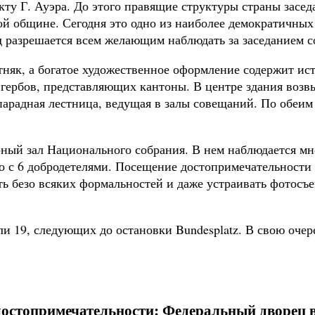
кту Г. Ауэра. До этого правящие структуры страны засед
й общине. Сегодня это одно из наиболее демократичных 
од разрешается всем желающим наблюдать за заседанием с
тняк, а богатое художественное оформление содержит ис
 гербов, представляющих кантоны. В центре здания возв
радная лестница, ведущая в залы совещаний. По обеим 
ый зал Национального собрания. В нем наблюдается мно
 с 6 добродетелями. Посещение достопримечательности 
ть безо всяких формальностей и даже устраивать фотосъ
ли 19, следующих до остановки Bundesplatz. В свою очер
остопримечательности: Федеральный дворец в