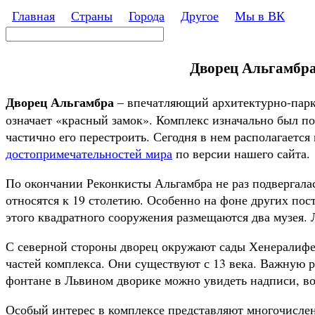
Перейти к основному содержанию
Главная
Страны
Города
Другое
Мы в ВК
Поиск
Форма поиска
Дворец Альгамбра,
Дворец Альгамбра
– впечатляющий архитектурно-пар
означает «красный замок». Комплекс изначально был п
частично его перестроить. Сегодня в нем располагаетс
достопримечательностей мира
по версии нашего сайта.
По окончании Реконкисты Альгамбра не раз подвергала
относятся к 19 столетию. Особенно на фоне других пос
этого квадратного сооружения размещаются два музея.
С северной стороны дворец окружают сады Хенералифе,
частей комплекса. Они существуют с 13 века. Важную 
фонтане в Львином дворике можно увидеть надписи, в
Особый интерес в комплексе представляют многочисле