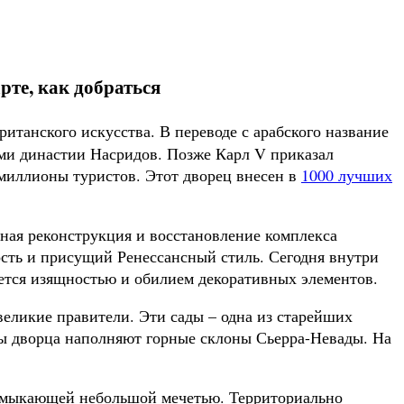
рте, как добраться
ританского искусства. В переводе с арабского название
ями династии Насридов. Позже Карл V приказал
 миллионы туристов. Этот дворец внесен в
1000 лучших
ная реконструкция и восстановление комплекса
ость и присущий Ренессансный стиль. Сегодня внутри
ется изящностью и обилием декоративных элементов.
еликие правители. Эти сады – одна из старейших
ны дворца наполняют горные склоны Сьерра-Невады. На
римыкающей небольшой мечетью. Территориально