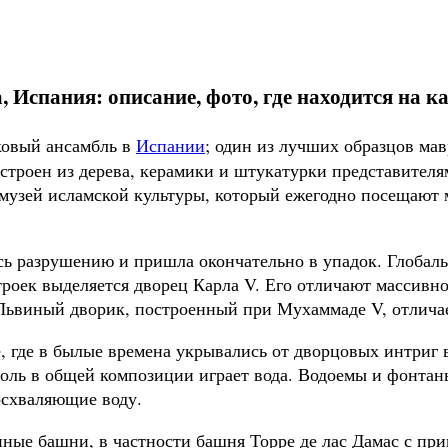
 Испания: описание, фото, где находится на ка
ковый ансамбль в
Испании
; один из лучших образцов мав
остроен из дерева, керамики и штукатурки представител
я музей исламской культуры, который ежегодно посещают
сь разрушению и пришла окончательно в упадок. Глобаль
троек выделяется дворец Карла V. Его отличают массивн
 Львиный дворик, построенный при Мухаммаде V, отлича
 где в былые времена укрывались от дворцовых интриг в
роль в общей композиции играет вода. Водоемы и фонта
осхваляющие воду.
нные башни, в частности башня Торре де лас Дамас с п