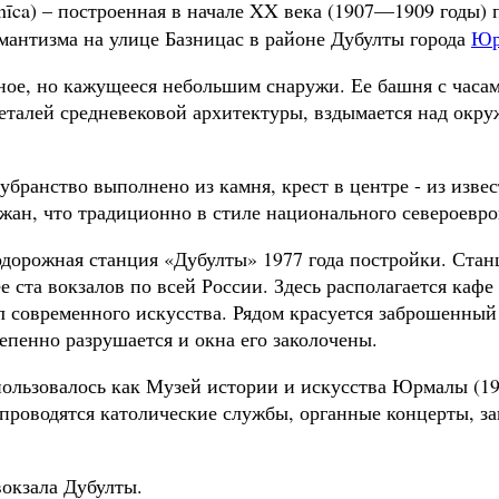
znīca) – построенная в начале XX века (1907—1909 годы) 
мантизма на улице Базницас в районе Дубулты города
Юр
ьное, но кажущееся небольшим снаружи. Ее башня с часа
 деталей средневековой архитектуры, вздымается над о
бранство выполнено из камня, крест в центре - из изве
ожан, что традиционно в стиле национального североевр
дорожная станция «Дубулты» 1977 года постройки. Стан
ее ста вокзалов по всей России. Здесь располагается ка
ал современного искусства. Рядом красуется заброшенн
пенно разрушается и окна его заколочены.
пользовалось как Музей истории и искусства Юрмалы (1
 проводятся католические службы, органные концерты, за
вокзала Дубулты.