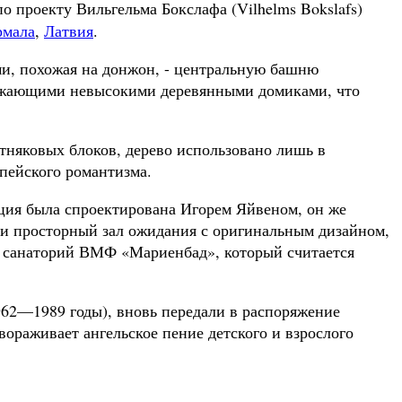
по проекту Вильгельма Бокслафа (Vilhelms Bokslafs)
мала
,
Латвия
.
ми, похожая на донжон, - центральную башню
кружающими невысокими деревянными домиками, что
стняковых блоков, дерево использовано лишь в
опейского романтизма.
ция была спроектирована Игорем Яйвеном, он же
фе и просторный зал ожидания с оригинальным дизайном,
ый санаторий ВМФ «Мариенбад», который считается
962—1989 годы), вновь передали в распоряжение
вораживает ангельское пение детского и взрослого