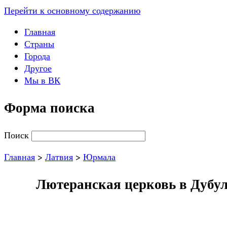
Перейти к основному содержанию
Главная
Страны
Города
Другое
Мы в ВК
Форма поиска
Поиск
Главная
>
Латвия
>
Юрмала
Лютеранская церковь в Дубулт