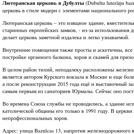
Лютеранская церковь в Дубулты
(Dubultu luterāņu ba
церковь в стиле модерн с элементами национального ро
Лютеранская церковь – это изящное здание, вместител
старинных европейских замков, - из-за использования
делает церковь заметной издалека и легко узнаваемой.
Внутренние помещения также просты и аскетичны, все у
постройке органного балкона, хоров и скамей для прих
В целом район тихий, неподалеку расположены железно
является автором Курского вокзала в Москве и еще бол
а после реконструкции 2015 года ещё и выставочный з
самым первым из санаториев Юрмалы. Сейчас оно посте
Во времена Союза службы не проводились, а здание ис
католической общины его только в 1991 году. В церкви
непрофессиональных хоров.
Адрес: улица Baznīcas 13, напротив железнодорожного 