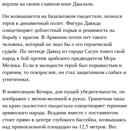
верхом на своем славном коне Джалали.
Он возвышается на базальтовом пьедестале, вознося
героя в динамичный полет. Фигура Давида
олицетворяет доблестный порыв и решимость на
борьбу с врагом. В Армении почти нет такого
человека, который не знал бы о его героической
судьбе. По легенде Давид из города Сасун повел свой
народ в бой против арабского предводителя Мсра
Мелика. Если в молодости герой был порывистым и
горячим, то повзрослев, он стал защитником слабых и
угнетенных.
В композиции Кочара, для пущей убедительности, он
изображен с мечом-молнией в руках. Гранитная чаша
на краю скалистого пьедестала олицетворяет терпение
армянского народа. Всадник вместе с постаментом
стоит прямо в центре глубокого бассейна, возвышаясь
над привокзальной площадью на 12,5 метров. Вес