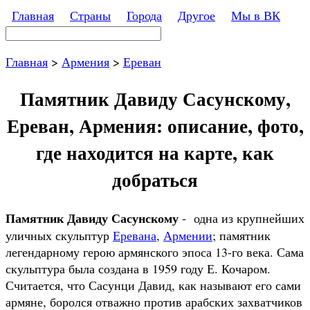
Перейти к основному содержанию
Главная
Страны
Города
Другое
Мы в ВК
Поиск
Форма поиска
Главная
>
Армения
>
Ереван
Памятник Давиду Сасунскому,
Ереван, Армения: описание, фото,
где находится на карте, как
добраться
Памятник Давиду Сасунскому
- одна из крупнейших
уличных скульптур
Еревана
,
Армении
; памятник
легендарному герою армянского эпоса 13-го века. Сама
скульптура была создана в 1959 году Е. Кочаром.
Считается, что Сасунци Давид, как называют его сами
армяне, боролся отважно против арабских захватчиков