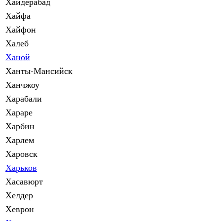
Хайдерабад
Хайфа
Хайфон
Халеб
Ханой
Ханты-Мансийск
Ханчжоу
Харабали
Хараре
Харбин
Харлем
Харовск
Харьков
Хасавюрт
Хелдер
Хеврон