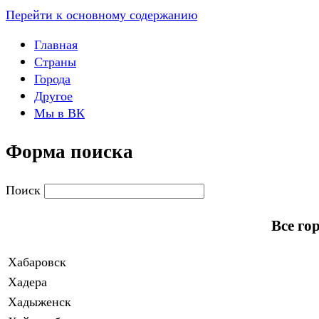
Перейти к основному содержанию
Главная
Страны
Города
Другое
Мы в ВК
Форма поиска
Поиск
Все го
Хабаровск
Хадера
Хадыженск