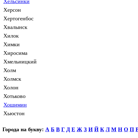
Хельсинки
Херсон
Хертогенбос
Хвалынск
Хилок
Химки
Хиросима
Хмельницкий
Холм
Холмск
Холон
Хотьково
Хошимин
Хьюстон
Города на букву:
А
Б
В
Г
Д
Е
Ж
З
И
Й
К
Л
М
Н
О
П