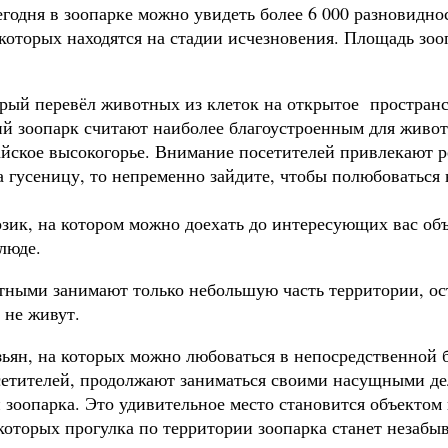
сегодня в зоопарке можно увидеть более 6 000 разновидно
 которых находятся на стадии исчезновения. Площадь зо
рый перевёл животных из клеток на открытое пространс
й зоопарк считают наиболее благоустроенным для живот
ское высокогорье. Внимание посетителей привлекают ре
а гусеницу, то непременно зайдите, чтобы полюбоваться 
зик, на котором можно доехать до интересующих вас объ
люде.
тными занимают только небольшую часть территории, оста
 не живут.
зьян, на которых можно любоваться в непосредственной 
етителей, продолжают заниматься своими насущными дел
 зоопарка. Это удивительное место становится объектом
которых прогулка по территории зоопарка станет незабы