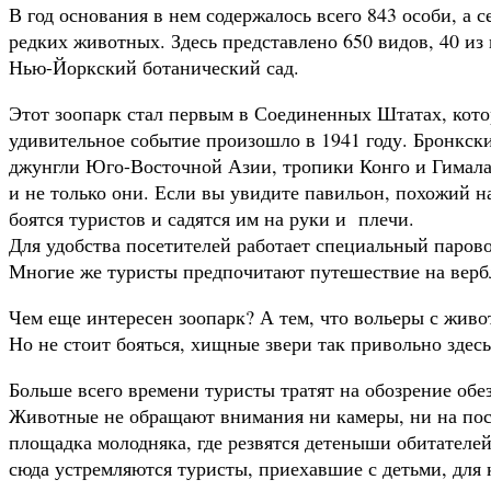
В год основания в нем содержалось всего 843 особи, а 
редких животных. Здесь представлено 650 видов, 40 из
Нью-Йоркский ботанический сад.
Этот зоопарк стал первым в Соединенных Штатах, кото
удивительное событие произошло в 1941 году. Бронкски
джунгли Юго-Восточной Азии, тропики Конго и Гималай
и не только они. Если вы увидите павильон, похожий н
боятся туристов и садятся им на руки и плечи.
Для удобства посетителей работает специальный парово
Многие же туристы предпочитают путешествие на верб
Чем еще интересен зоопарк? А тем, что вольеры с живо
Но не стоит бояться, хищные звери так привольно здесь
Больше всего времени туристы тратят на обозрение обе
Животные не обращают внимания ни камеры, ни на пос
площадка молодняка, где резвятся детеныши обитателей
сюда устремляются туристы, приехавшие с детьми, для 