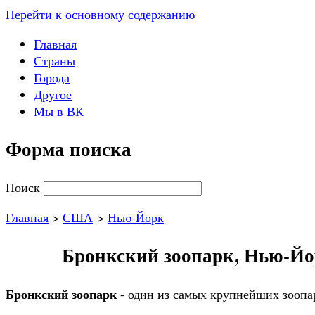
Перейти к основному содержанию
Главная
Страны
Города
Другое
Мы в ВК
Форма поиска
Поиск
Главная
>
США
>
Нью-Йорк
Бронкский зоопарк, Нью-Йор
Бронкский зоопарк
- один из самых крупнейших зооп