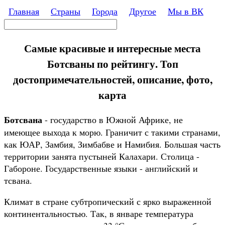
Перейти к основному содержанию
Главная
Страны
Города
Другое
Мы в ВК
Поиск
Форма поиска
Самые красивые и интересные места
Ботсваны по рейтингу. Топ
достопримечательностей, описание, фото,
карта
Ботсвана
- государство в Южной Африке, не
имеющее выхода к морю. Граничит с такими странами,
как ЮАР, Замбия, Зимбабве и Намибия. Большая часть
территории занята пустыней Калахари. Столица -
Габороне. Государственные языки - английский и
тсвана.
Климат в стране субтропический с ярко выраженной
континентальностью. Так, в январе температура