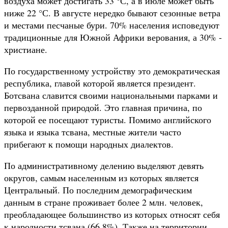
воздуха может достигать 33 °С, а в июле может быть
ниже 22 °С. В августе нередко бывают сезонные ветра
и местами песчаные бури. 70% населения исповедуют
традиционные для Южной Африки верования, а 30% -
христиане.
По государственному устройству это демократическая
республика, главой которой является президент.
Ботсвана славится своими национальными парками и
первозданной природой. Это главная причина, по
которой ее посещают туристы. Помимо английского
языка и языка тсвана, местные жители часто
прибегают к помощи народных диалектов.
По административному делению выделяют девять
округов, самым населенным из которых является
Центральный. По последним демографическим
данным в стране проживает более 2 млн. человек,
преобладающее большинство из которых относят себя
к народности тсвана (66,8%). Также на территории