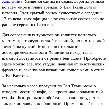
Хошимина
. Является одним из самых дорогих рынков
во всем мире в плане аренды. У Бен Тхань долгая
история. Этот крытый рынок существует с середины
17-го века, хотя официальное открытие состоялось не
раньше середины 19-го века.
Для современных туристов он является не только
местом, где торгуют всякой-всячиной, но и отправной
точкой экскурсий. Многие центральные
достопримечательности Хошимина находятся в
шаговой доступности от рынка Бен Тхань. Приобрести
здесь можно все, что угодно, начиная от экзотических
фруктов и, заканчивая кожаными кошельками в стиле
«Луи Виттон».
За несколько часов прогулки по Бен Тхань можно
отведать местный кофе, сок тростника и знаменитый
суп Фо. Быстро рынок обойти все равно не удастся,
так как он довольно обширный. Примерно в 7 вечера
торговля переносится на прилегающую площадь, так