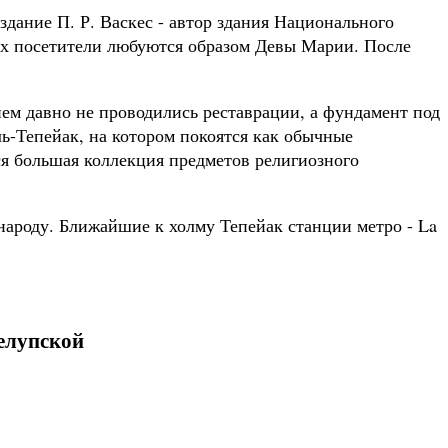
дание П. Р. Васкес - автор здания Национального
ых посетители любуются образом Девы Марии. После
нем давно не проводились реставрации, а фундамент под
ь-Тепейак, на котором покоятся как обычные
ся большая коллекция предметов религиозного
ароду. Ближайшие к холму Тепейак станции метро - La
елупской