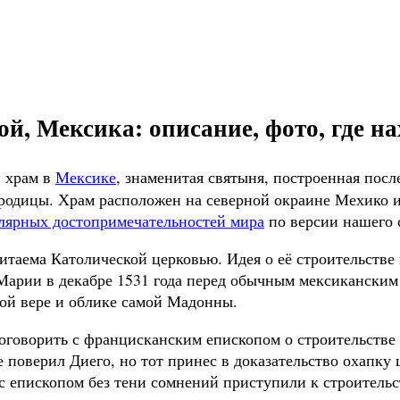
, Мексика: описание, фото, где на
 храм в
Мексике
, знаменитая святыня, построенная посл
ородицы. Храм расположен на северной окраине Мехико и
лярных достопримечательностей мира
по версии нашего 
таема Католической церковью. Идея о её строительстве в
 Марии в декабре 1531 года перед обычным мексикански
ой вере и облике самой Мадонны.
говорить с францисканским епископом о строительстве н
е поверил Диего, но тот принес в доказательство охапку
с епископом без тени сомнений приступили к строительс