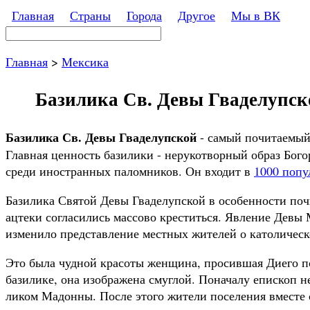
Перейти к основному содержанию
Главная
Страны
Города
Другое
Мы в ВК
Поиск
Форма поиска
Главная
>
Мексика
Базилика Св. Девы Гваделупской
Базилика Св. Девы Гваделупской
- самый почитаемый
Главная ценность базилики - нерукотворный образ Бог
среди иностранных паломников. Он входит в
1000 попу
Базилика Святой Девы Гваделупской в особенности почи
ацтеки согласились массово креститься. Явление Девы
изменило представление местных жителей о католическ
Это была чудной красоты женщина, просившая Диего по
базилике, она изображена смуглой. Поначалу епископ н
ликом Мадонны. После этого жители поселения вместе 