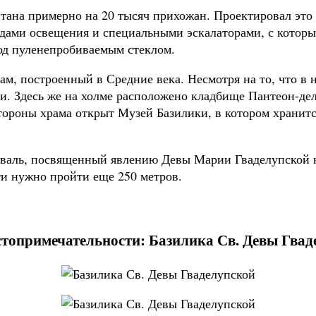
ана примерно на 20 тысяч прихожан. Проектировал это з
дами освещения и специальными эскалаторами, с котор
од пуленепробиваемым стеклом.
ам, построенный в Средние века. Несмотря на то, что в 
. Здесь же на холме расположено кладбище Пантеон-дел
тороны храма открыт Музей Базилики, в котором хранит
иваль, посвященный явлению Девы Марии Гваделупской н
сти нужно пройти еще 250 метров.
стопримечательности: Базилика Св. Девы Гвад